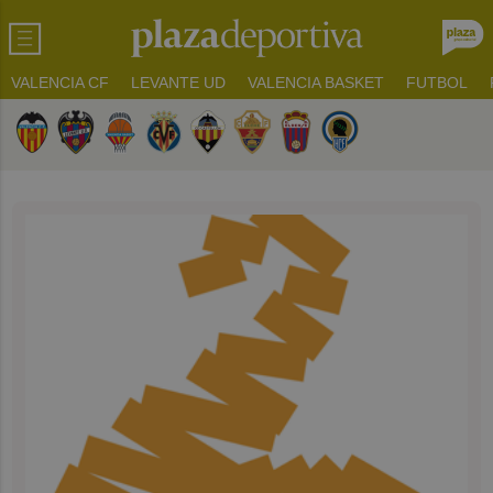
VALENCIA CF
LEVANTE UD
VALENCIA BASKET
FUTBOL