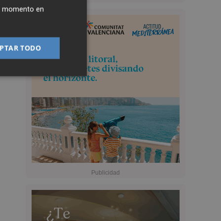
ier momento en
PTAR TODO