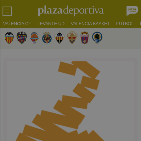
VALENCIA CF
LEVANTE UD
VALENCIA BASKET
FUTBOL