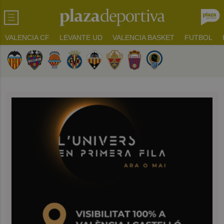
VALENCIA CF
LEVANTE UD
VALENCIA BASKET
FUTBOL