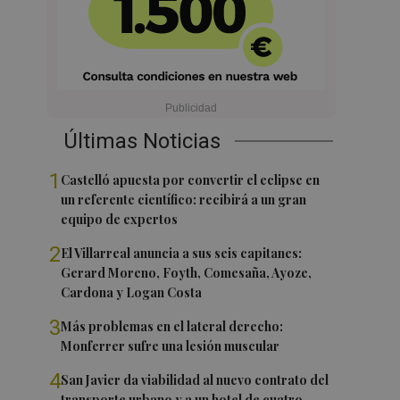
Últimas Noticias
1
Castelló apuesta por convertir el eclipse en
un referente científico: recibirá a un gran
equipo de expertos
2
El Villarreal anuncia a sus seis capitanes:
Gerard Moreno, Foyth, Comesaña, Ayoze,
Cardona y Logan Costa
3
Más problemas en el lateral derecho:
Monferrer sufre una lesión muscular
4
San Javier da viabilidad al nuevo contrato del
transporte urbano y a un hotel de cuatro