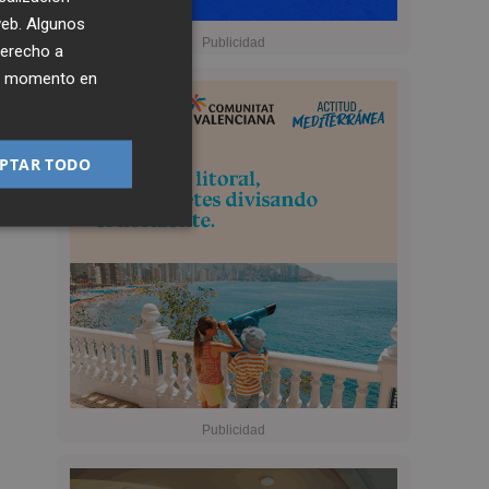
 web. Algunos
derecho a
ier momento en
PTAR TODO