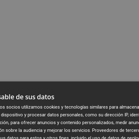
able de sus datos
os socios utilizamos cookies y tecnologías similares para almacena
dispositivo y procesar datos personales, como su dirección IP, iden
ción, para ofrecer anuncios y contenido personalizados, medir anun
n sobre la audiencia y mejorar los servicios.
Proveedores de tercer
s datos para estos y otros fines, incluido el uso de datos de geolo