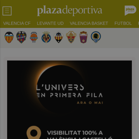
VALENCIA CF
LEVANTE UD
VALENCIA BASKET
FUTBOL