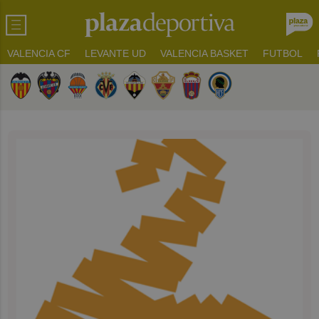
VALENCIA CF
LEVANTE UD
VALENCIA BASKET
FUTBOL