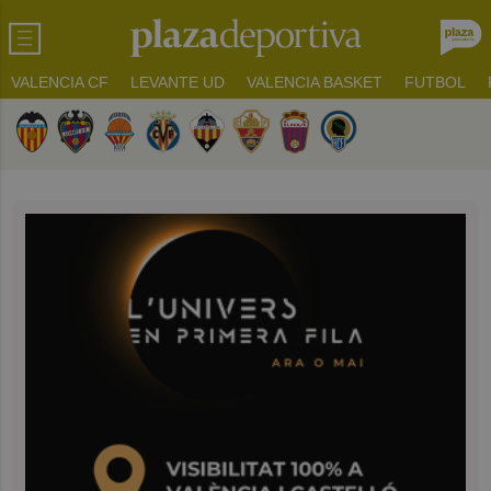
VALENCIA CF
LEVANTE UD
VALENCIA BASKET
FUTBOL