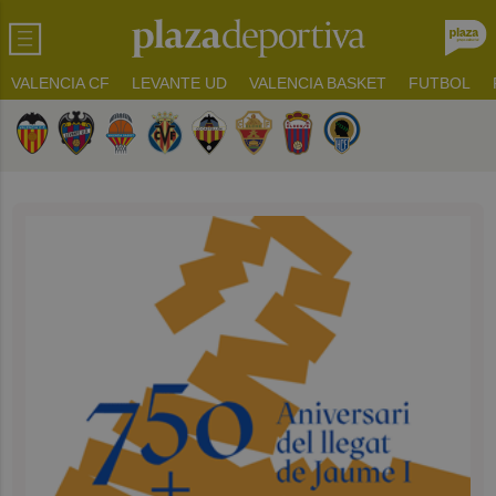
VALENCIA CF
LEVANTE UD
VALENCIA BASKET
FUTBOL