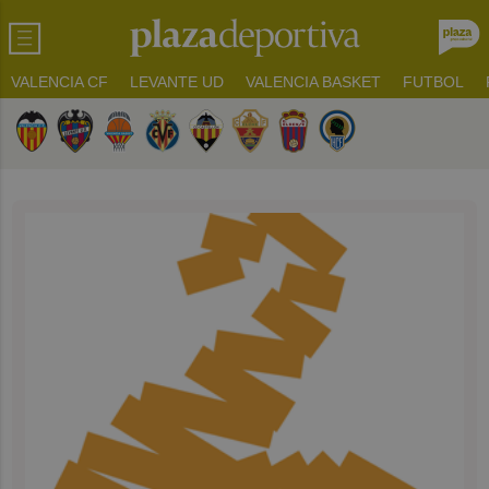
VALENCIA CF
LEVANTE UD
VALENCIA BASKET
FUTBOL