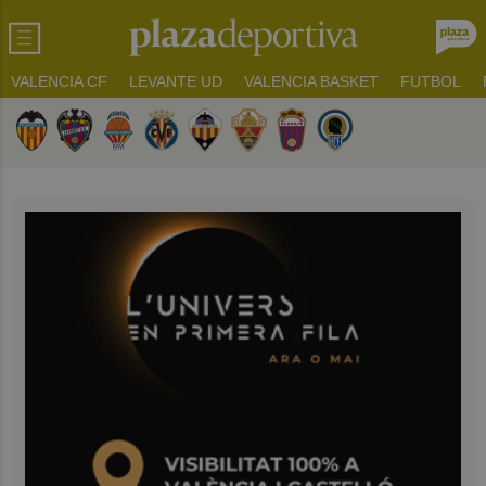
VALENCIA CF
LEVANTE UD
VALENCIA BASKET
FUTBOL