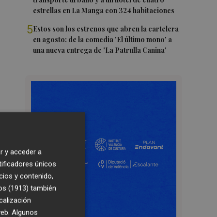
estrellas en La Manga con 324 habitaciones
5
Estos son los estrenos que abren la cartelera
en agosto: de la comedia 'El último mono' a
una nueva entrega de 'La Patrulla Canina'
r y acceder a
tificadores únicos
cios y contenido,
os (1913)
también
calización
 web. Algunos