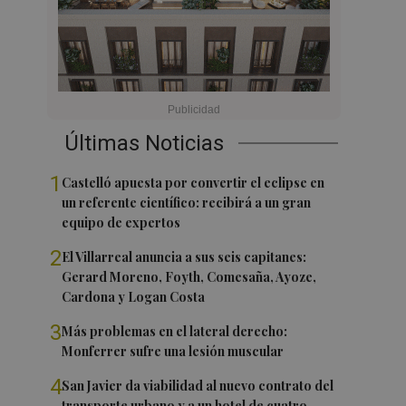
Últimas Noticias
1
Castelló apuesta por convertir el eclipse en
un referente científico: recibirá a un gran
equipo de expertos
2
El Villarreal anuncia a sus seis capitanes:
Gerard Moreno, Foyth, Comesaña, Ayoze,
Cardona y Logan Costa
3
Más problemas en el lateral derecho:
Monferrer sufre una lesión muscular
4
San Javier da viabilidad al nuevo contrato del
transporte urbano y a un hotel de cuatro