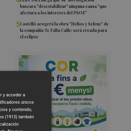
4
buscara "desestabilizar" ninguna causa "que
afectara a los intereses del PSOE"
5
Castelló acogerá la obra "Helios y Selene" de
la compañía Te Falta Calle: será creada para
el eclipse
r y acceder a
tificadores únicos
cios y contenido,
os (1913)
también
calización