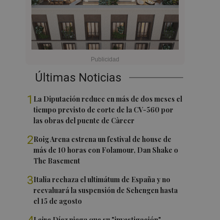
Últimas Noticias
1
La Diputación reduce en más de dos meses el
tiempo previsto de corte de la CV-560 por
las obras del puente de Càrcer
2
Roig Arena estrena un festival de house de
más de 10 horas con Folamour, Dan Shake o
The Basement
3
Italia rechaza el ultimátum de España y no
reevaluará la suspensión de Schengen hasta
el 15 de agosto
Leire Díez niega que su "investigación"