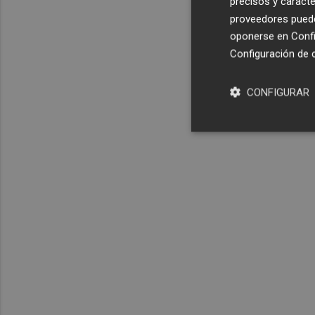
precisos y caracte
proveedores pueden
oponerse en
Confi
Configuración de 
CONFIGURAR