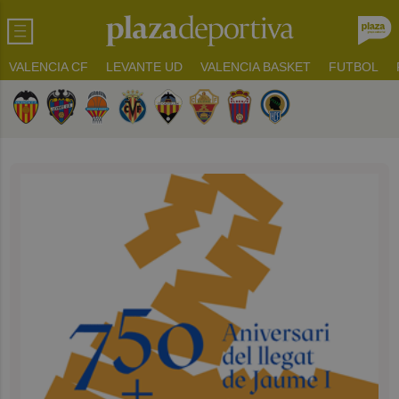
VALENCIA CF
LEVANTE UD
VALENCIA BASKET
FUTBOL