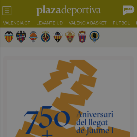
VALENCIA CF
LEVANTE UD
VALENCIA BASKET
FUTBOL