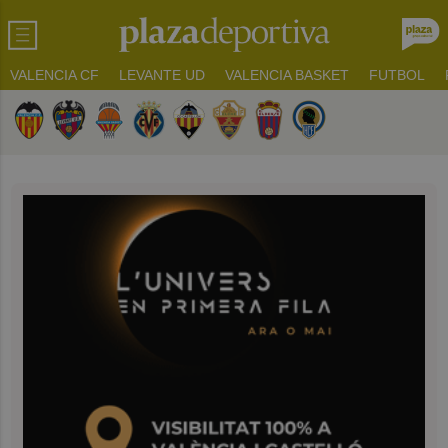
VALENCIA CF
LEVANTE UD
VALENCIA BASKET
FUTBOL