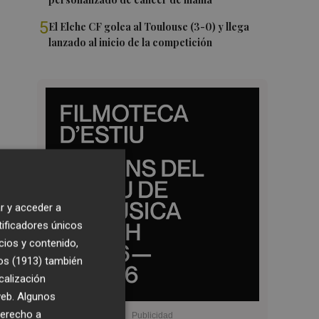
5
El Elche CF golea al Toulouse (3-0) y llega
lanzado al inicio de la competición
r y acceder a
tificadores únicos
cios y contenido,
os (1913)
también
calización
 web. Algunos
derecho a