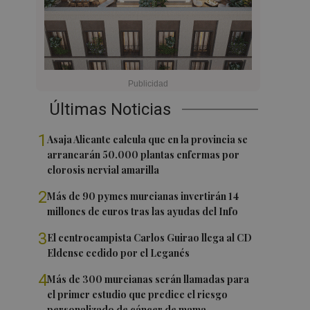
Últimas Noticias
1
Asaja Alicante calcula que en la provincia se
arrancarán 50.000 plantas enfermas por
clorosis nervial amarilla
2
Más de 90 pymes murcianas invertirán 14
millones de euros tras las ayudas del Info
3
El centrocampista Carlos Guirao llega al CD
Eldense cedido por el Leganés
4
Más de 300 murcianas serán llamadas para
el primer estudio que predice el riesgo
personalizado de cáncer de mama