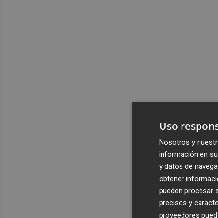
Uso respons
Nosotros y nuestr
información en su 
y datos de navega
obtener informació
pueden procesar su
precisos y caracte
proveedores pueden