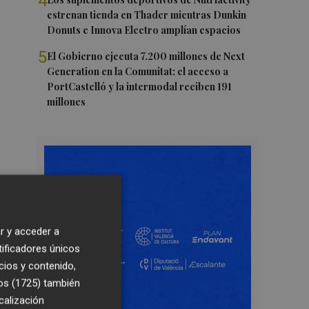
4
estrenan tienda en Thader mientras Dunkin
Donuts e Innova Electro amplían espacios
5
El Gobierno ejecuta 7.200 millones de Next
Generation en la Comunitat: el acceso a
PortCastelló y la intermodal reciben 191
millones
r y acceder a
tificadores únicos
cios y contenido,
os (1725)
también
calización