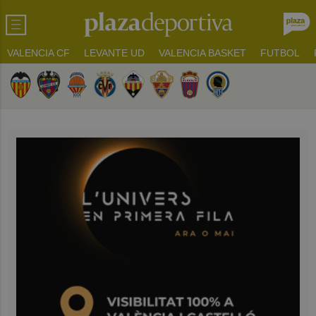
VALENCIA CF
LEVANTE UD
VALENCIA BASKET
FUTBOL