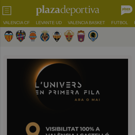
VALENCIA CF
LEVANTE UD
VALENCIA BASKET
FUTBOL