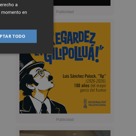
derecho a
ier momento en
PTAR TODO