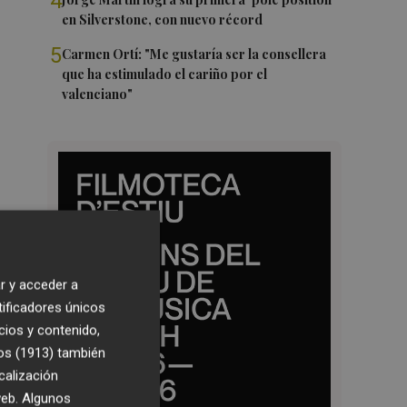
4
en Silverstone, con nuevo récord
5
Carmen Ortí: "Me gustaría ser la consellera
que ha estimulado el cariño por el
valenciano"
r y acceder a
tificadores únicos
cios y contenido,
os (1913)
también
calización
 web. Algunos