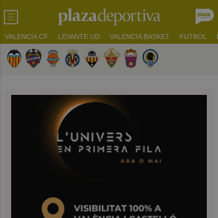
VALENCIA CF
LEVANTE UD
VALENCIA BASKET
FUTBOL