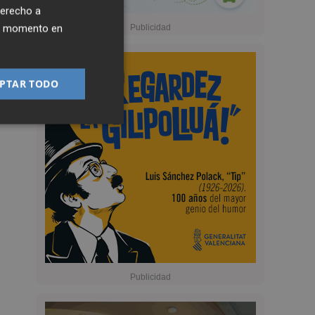
derecho a
ier momento en
PTAR TODO