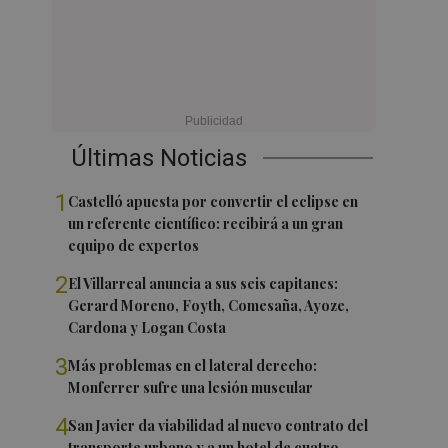
Últimas Noticias
1
Castelló apuesta por convertir el eclipse en
un referente científico: recibirá a un gran
equipo de expertos
2
El Villarreal anuncia a sus seis capitanes:
Gerard Moreno, Foyth, Comesaña, Ayoze,
Cardona y Logan Costa
3
Más problemas en el lateral derecho:
Monferrer sufre una lesión muscular
4
San Javier da viabilidad al nuevo contrato del
transporte urbano y a un hotel de cuatro