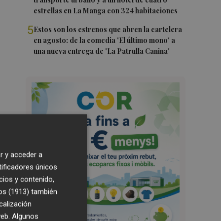
estrellas en La Manga con 324 habitaciones
5
Estos son los estrenos que abren la cartelera
en agosto: de la comedia 'El último mono' a
una nueva entrega de 'La Patrulla Canina'
r y acceder a
tificadores únicos
cios y contenido,
os (1913)
también
calización
 web. Algunos