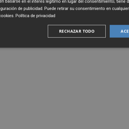
 basarse en el interés legítimo en lugar del consentimiento; tiene 
guración de publicidad
. Puede retirar su consentimiento en cualqu
cookies
.
Política de privacidad
RECHAZAR TODO
ACE