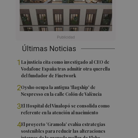
Últimas Noticias
1
La justicia cita como investigado al CEO de
Vodafone España tras admitir otra querella
del fundador de Finetwork
2
Oysho ocupa la antigua 'flagship' de
Nespresso en la calle Colón de València
3
El Hospital del Vinalopó se consolida como
referente en la atención al nacimiento
4
El proyecto 'Gramola' evalúa estrategias
sostenibles para reducir las alteraciones
internas de la granada mollar de Elche