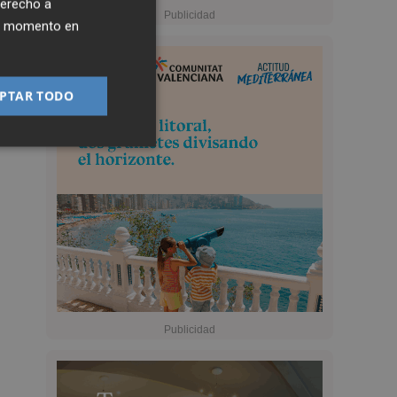
derecho a
ier momento en
PTAR TODO