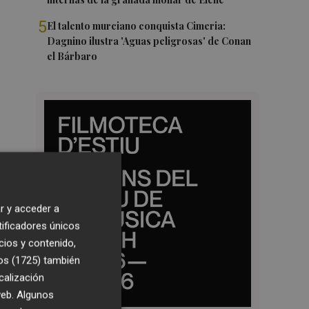
5
El talento murciano conquista Cimeria:
Dagnino ilustra 'Aguas peligrosas' de Conan
el Bárbaro
r y acceder a
tificadores únicos
cios y contenido,
os (1725)
también
calización
 web. Algunos