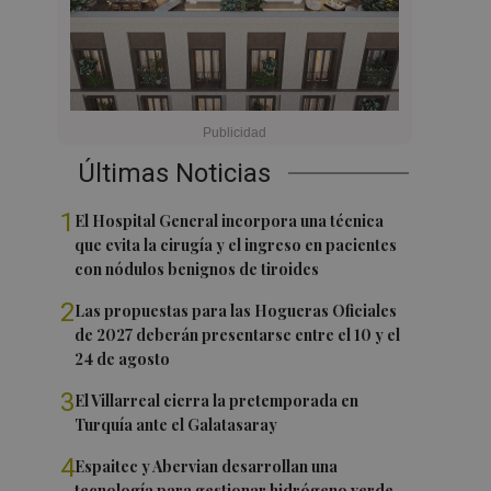
Últimas Noticias
1
El Hospital General incorpora una técnica
que evita la cirugía y el ingreso en pacientes
con nódulos benignos de tiroides
2
Las propuestas para las Hogueras Oficiales
de 2027 deberán presentarse entre el 10 y el
24 de agosto
3
El Villarreal cierra la pretemporada en
Turquía ante el Galatasaray
4
Espaitec y Abervian desarrollan una
tecnología para gestionar hidrógeno verde