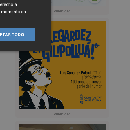
derecho a
ier momento en
PTAR TODO