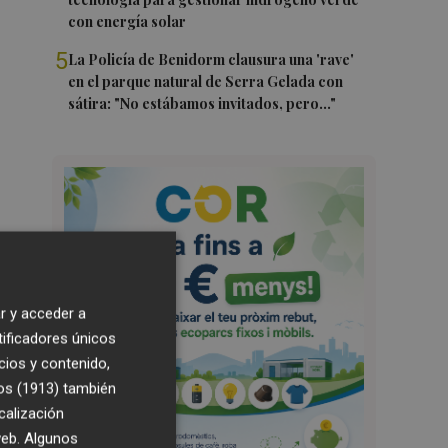
con energía solar
5
La Policía de Benidorm clausura una 'rave'
en el parque natural de Serra Gelada con
sátira: "No estábamos invitados, pero..."
r y acceder a
tificadores únicos
cios y contenido,
os (1913)
también
calización
 web. Algunos