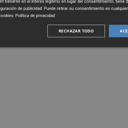
 basarse en el interés legítimo en lugar del consentimiento; tiene 
guración de publicidad
. Puede retirar su consentimiento en cualqu
cookies
.
Política de privacidad
RECHAZAR TODO
ACE