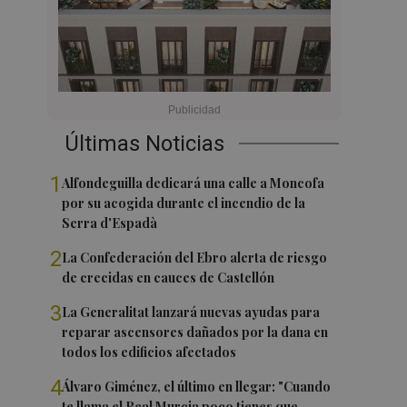
Últimas Noticias
1
Alfondeguilla dedicará una calle a Moncofa
por su acogida durante el incendio de la
Serra d'Espadà
2
La Confederación del Ebro alerta de riesgo
de crecidas en cauces de Castellón
3
La Generalitat lanzará nuevas ayudas para
reparar ascensores dañados por la dana en
todos los edificios afectados
4
Álvaro Giménez, el último en llegar: "Cuando
te llama el Real Murcia poco tienes que