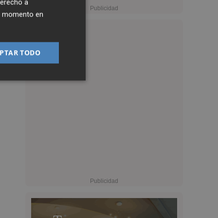
derecho a
ier momento en
PTAR TODO