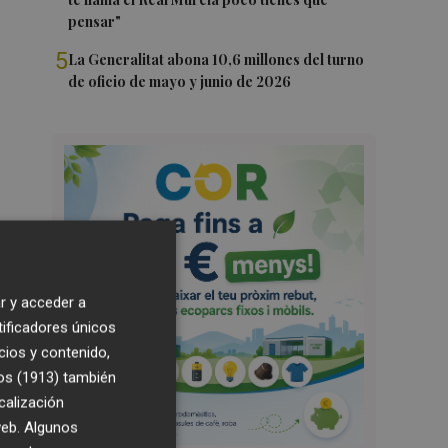
pensar"
5
La Generalitat abona 10,6 millones del turno
de oficio de mayo y junio de 2026
r y acceder a
tificadores únicos
cios y contenido,
os (1913)
también
calización
 web. Algunos