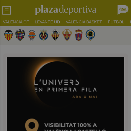
VALENCIA CF
LEVANTE UD
VALENCIA BASKET
FUTBOL