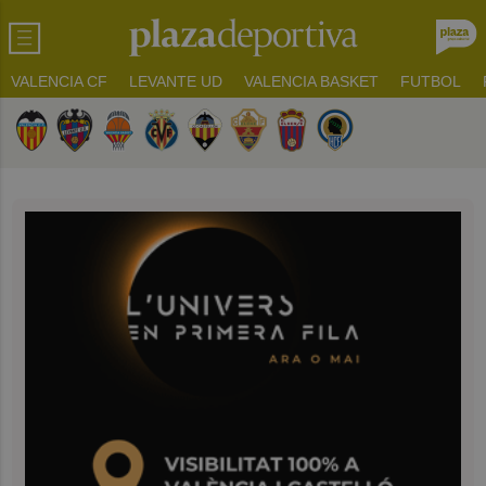
VALENCIA CF
LEVANTE UD
VALENCIA BASKET
FUTBOL