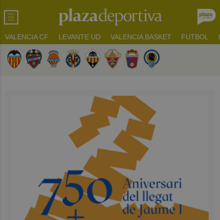
VALENCIA CF
LEVANTE UD
VALENCIA BASKET
FUTBOL