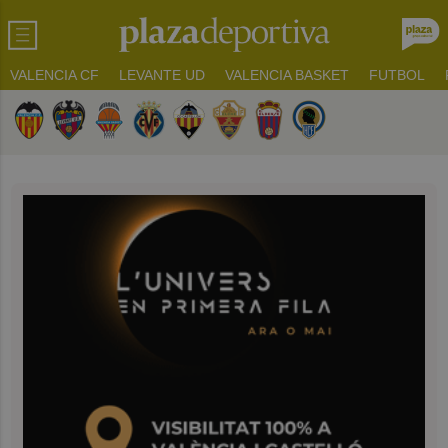
VALENCIA CF
LEVANTE UD
VALENCIA BASKET
FUTBOL