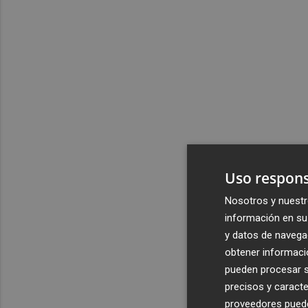
Uso respons
Nosotros y nuestr
información en su 
y datos de navega
obtener informació
pueden procesar su
precisos y caracte
proveedores pueden