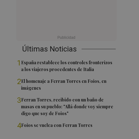
Últimas Noticias
1
España restablece los controles fronterizos
a los viajeros procedentes de Italia
2
El homenaje a Ferran Torres en Foios, en
imágenes
3
Ferran Torres, recibido con un baño de
masas en su pueblo: "Allá donde voy siempre
digo que soy de Foios"
4
Foios se vuelca con Ferran Torres