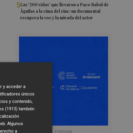
5
Las '200 vidas' que llevaron a Paco Rabal de
Águilas a la cima del cine: un documental
recupera la voz y la mirada del actor
r y acceder a
tificadores únicos
cios y contenido,
os (1913)
también
calización
 web. Algunos
derecho a