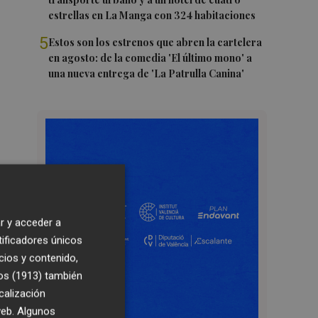
estrellas en La Manga con 324 habitaciones
5
Estos son los estrenos que abren la cartelera
en agosto: de la comedia 'El último mono' a
una nueva entrega de 'La Patrulla Canina'
r y acceder a
tificadores únicos
cios y contenido,
os (1913)
también
calización
 web. Algunos