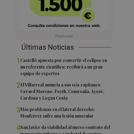
Últimas Noticias
1
Castelló apuesta por convertir el eclipse en
un referente científico: recibirá a un gran
equipo de expertos
2
El Villarreal anuncia a sus seis capitanes:
Gerard Moreno, Foyth, Comesaña, Ayoze,
Cardona y Logan Costa
3
Más problemas en el lateral derecho:
Monferrer sufre una lesión muscular
4
San Javier da viabilidad al nuevo contrato del
transporte urbano y a un hotel de cuatro