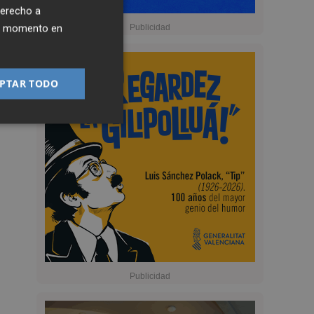
derecho a
ier momento en
PTAR TODO