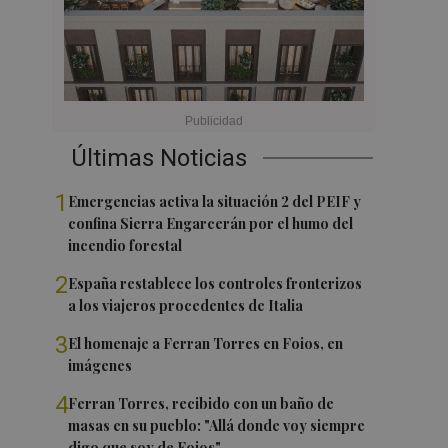
Últimas Noticias
1
Emergencias activa la situación 2 del PEIF y
confina Sierra Engarcerán por el humo del
incendio forestal
2
España restablece los controles fronterizos
a los viajeros procedentes de Italia
3
El homenaje a Ferran Torres en Foios, en
imágenes
4
Ferran Torres, recibido con un baño de
masas en su pueblo: "Allá donde voy siempre
digo que soy de Foios"