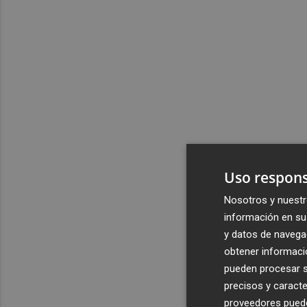
Uso respons
Nosotros y nuestr
información en su 
y datos de navega
obtener informació
pueden procesar su
precisos y caracte
proveedores pueden