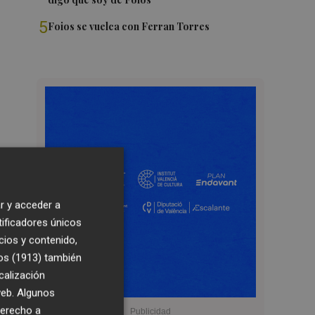
5
Foios se vuelca con Ferran Torres
r y acceder a
tificadores únicos
cios y contenido,
os (1913)
también
calización
 web. Algunos
derecho a