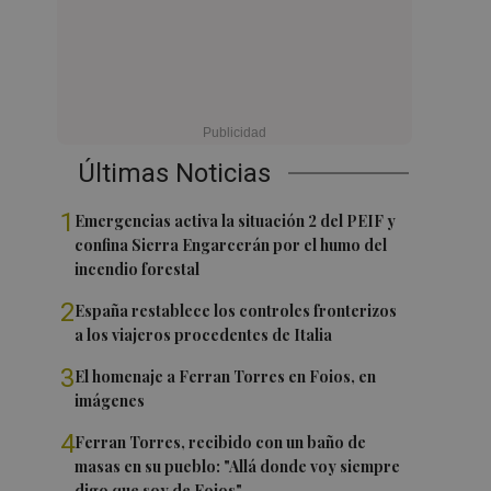
Últimas Noticias
1
Emergencias activa la situación 2 del PEIF y
confina Sierra Engarcerán por el humo del
incendio forestal
2
España restablece los controles fronterizos
a los viajeros procedentes de Italia
3
El homenaje a Ferran Torres en Foios, en
imágenes
4
Ferran Torres, recibido con un baño de
masas en su pueblo: "Allá donde voy siempre
digo que soy de Foios"