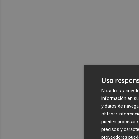
Uso respons
Nosotros y nuestr
información en su 
y datos de navega
obtener informació
pueden procesar su
precisos y caracte
proveedores pueden