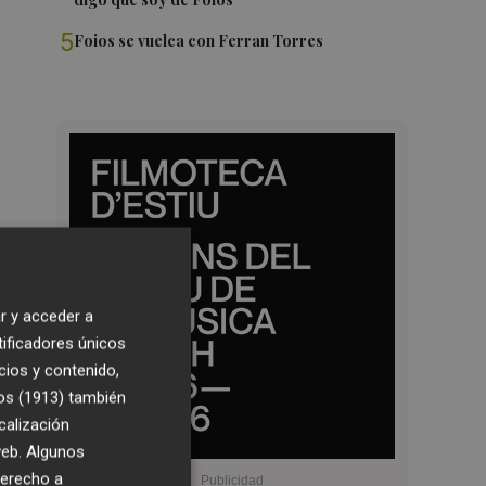
5
Foios se vuelca con Ferran Torres
r y acceder a
tificadores únicos
cios y contenido,
os (1913)
también
calización
 web. Algunos
derecho a