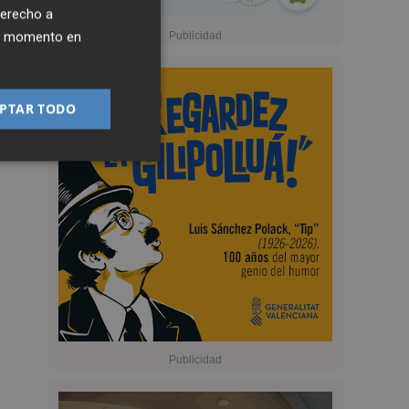
derecho a
ier momento en
PTAR TODO