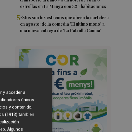
estrellas en La Manga con 324 habitaciones
5
Estos son los estrenos que abren la cartelera
en agosto: de la comedia 'El último mono' a
una nueva entrega de 'La Patrulla Canina'
r y acceder a
tificadores únicos
cios y contenido,
os (1913)
también
calización
 web. Algunos