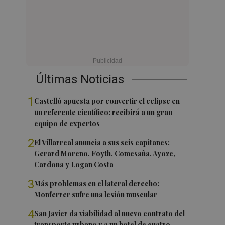
Últimas Noticias
1
Castelló apuesta por convertir el eclipse en
un referente científico: recibirá a un gran
equipo de expertos
2
El Villarreal anuncia a sus seis capitanes:
Gerard Moreno, Foyth, Comesaña, Ayoze,
Cardona y Logan Costa
3
Más problemas en el lateral derecho:
Monferrer sufre una lesión muscular
4
San Javier da viabilidad al nuevo contrato del
transporte urbano y a un hotel de cuatro