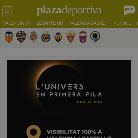
VALENCIA CF
LEVANTE UD
VALENCIA BASKET
FUTBOL