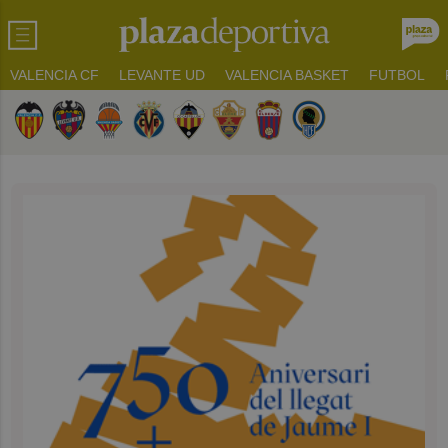
VALENCIA CF
LEVANTE UD
VALENCIA BASKET
FUTBOL