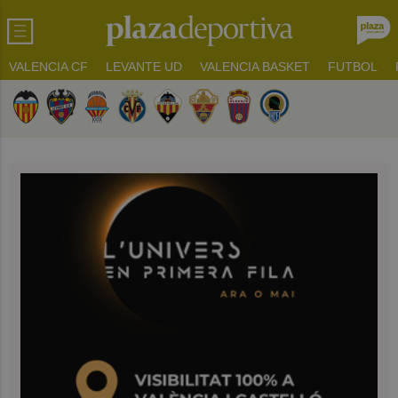
VALENCIA CF
LEVANTE UD
VALENCIA BASKET
FUTBOL