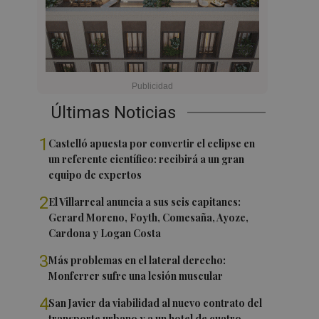
Últimas Noticias
1
Castelló apuesta por convertir el eclipse en
un referente científico: recibirá a un gran
equipo de expertos
2
El Villarreal anuncia a sus seis capitanes:
Gerard Moreno, Foyth, Comesaña, Ayoze,
Cardona y Logan Costa
3
Más problemas en el lateral derecho:
Monferrer sufre una lesión muscular
4
San Javier da viabilidad al nuevo contrato del
transporte urbano y a un hotel de cuatro