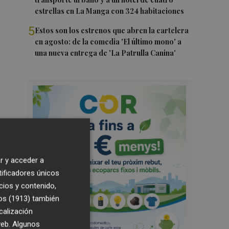
estrellas en La Manga con 324 habitaciones
5
Estos son los estrenos que abren la cartelera
en agosto: de la comedia 'El último mono' a
una nueva entrega de 'La Patrulla Canina'
r y acceder a
tificadores únicos
cios y contenido,
os (1913)
también
calización
 web. Algunos