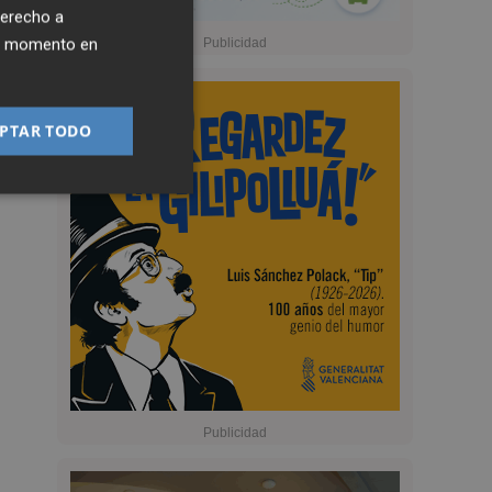
derecho a
ier momento en
PTAR TODO