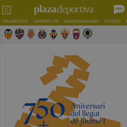
VALENCIA CF
LEVANTE UD
VALENCIA BASKET
FUTBOL