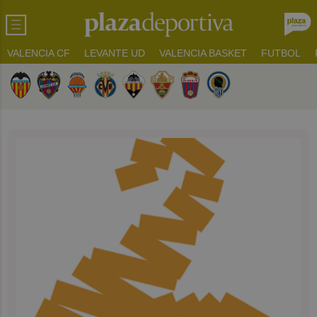
VALENCIA CF
LEVANTE UD
VALENCIA BASKET
FUTBOL