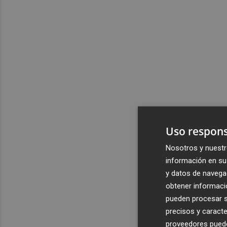
Uso respons
Nosotros y nuestr
información en su 
y datos de navega
obtener informació
pueden procesar su
precisos y caracte
proveedores pueden