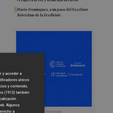
5
Mario Domínguez, a un paso del Excelsior
Róterdam de la Eredivisie
r y acceder a
tificadores únicos
cios y contenido,
os (1913)
también
calización
 web. Algunos
derecho a