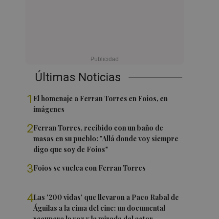
Últimas Noticias
1
El homenaje a Ferran Torres en Foios, en
imágenes
2
Ferran Torres, recibido con un baño de
masas en su pueblo: "Allá donde voy siempre
digo que soy de Foios"
3
Foios se vuelca con Ferran Torres
4
Las '200 vidas' que llevaron a Paco Rabal de
Águilas a la cima del cine: un documental
recupera la voz y la mirada del actor