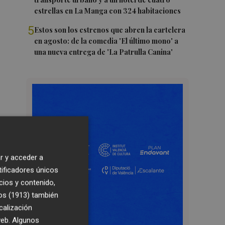
estrellas en La Manga con 324 habitaciones
5
Estos son los estrenos que abren la cartelera
en agosto: de la comedia 'El último mono' a
una nueva entrega de 'La Patrulla Canina'
r y acceder a
tificadores únicos
cios y contenido,
os (1913)
también
calización
 web. Algunos