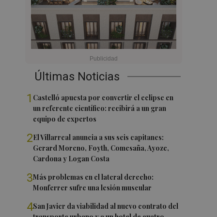
Últimas Noticias
1
Castelló apuesta por convertir el eclipse en
un referente científico: recibirá a un gran
equipo de expertos
2
El Villarreal anuncia a sus seis capitanes:
Gerard Moreno, Foyth, Comesaña, Ayoze,
Cardona y Logan Costa
3
Más problemas en el lateral derecho:
Monferrer sufre una lesión muscular
4
San Javier da viabilidad al nuevo contrato del
transporte urbano y a un hotel de cuatro