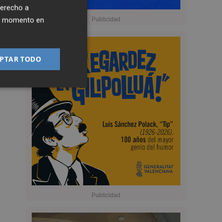
derecho a
ier momento en
PTAR TODO