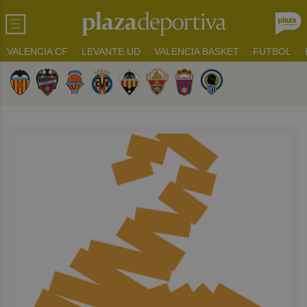
VALENCIA CF
LEVANTE UD
VALENCIA BASKET
FUTBOL