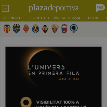
VALENCIA CF
LEVANTE UD
VALENCIA BASKET
FUTBOL