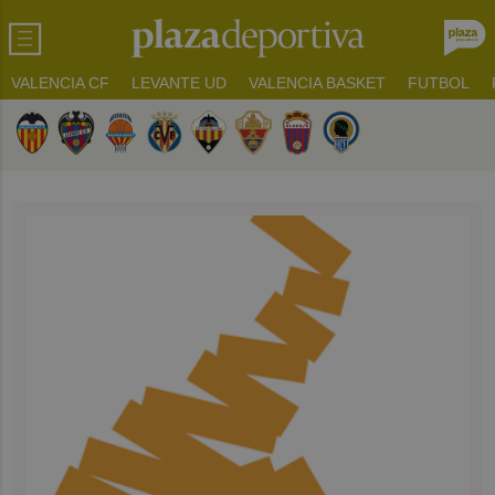
VALENCIA CF
LEVANTE UD
VALENCIA BASKET
FUTBOL