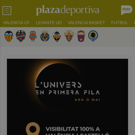
VALENCIA CF
LEVANTE UD
VALENCIA BASKET
FUTBOL