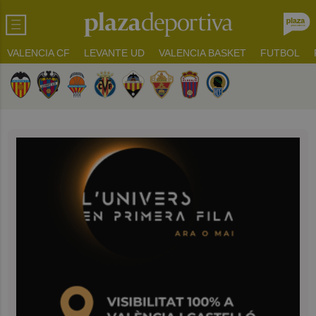
VALENCIA CF
LEVANTE UD
VALENCIA BASKET
FUTBOL