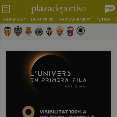
VALENCIA CF
LEVANTE UD
VALENCIA BASKET
FUTBOL