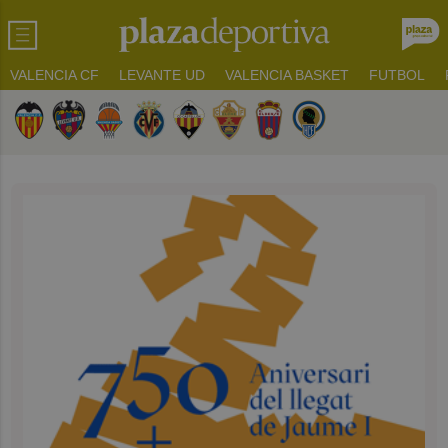
VALENCIA CF
LEVANTE UD
VALENCIA BASKET
FUTBOL